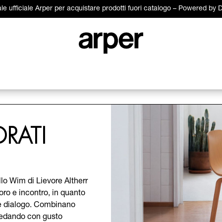
ale ufficiale Arper per acquistare prodotti fuori catalogo – Powered by
RATI
llo Wim di Lievore Altherr
voro e incontro, in quanto
 e dialogo. Combinano
rredando con gusto