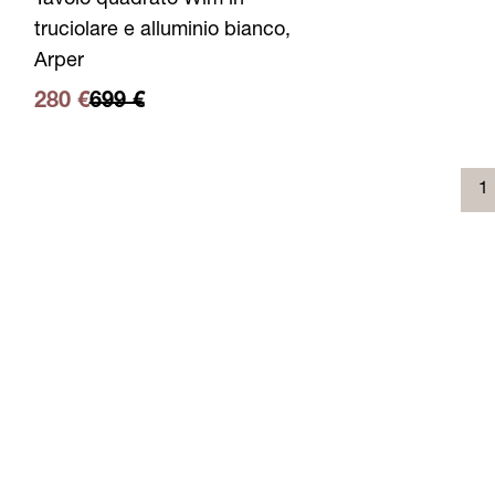
Tavolo quadrato Wim in
truciolare e alluminio bianco,
Arper
280 €
699 €
1